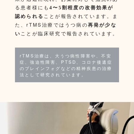
る患者様にも
4〜5割程度の改善効果が
ことが報告されています。ま
認められる
た、rTMS治療ではうつ病の
再発が少な
ことが臨床研究で報告されています。
い
rTMS治療は、大うつ病性障害や、不安
症、強迫性障害、PTSD、コロナ後遺症
のブレインフォグなどの精神疾患の治療
法として研究されています。