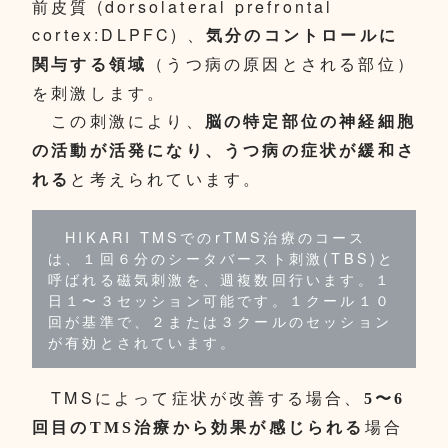
前皮質 (dorsolateral prefrontal
cortex:DLPFC) 、
気分のコントロールに
（うつ病の原因とされる部位）
関与する領域
を刺激します。
この刺激により、
脳の特定部位の神経細胞
の活動が活発になり、うつ病の症状が緩和さ
と考えられています。
れる
HIKARI TMSでのrTMS治療のコース
は、１回６分のシータバースト刺激(TBS)と
呼ばれる磁気刺激を、週複数回行います。１
日１〜３セッション可能です。１クール１０
回が基準で、２または３クールのセッション
が有効とされています。
TMSによって症状が改善する場合、
5〜6
場合
回目のTMS治療から効果が感じられる