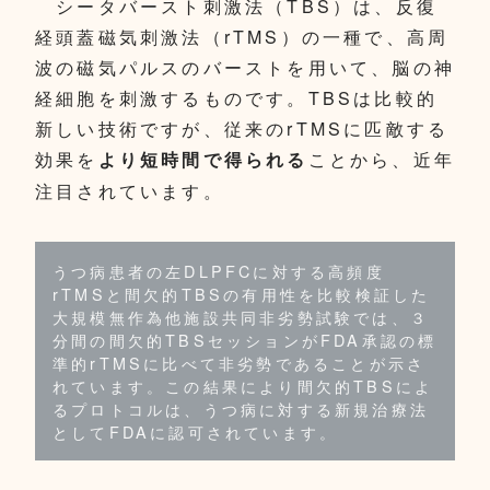
シータバースト刺激法（TBS）は、反復
経頭蓋磁気刺激法（rTMS）の一種で、高周
波の磁気パルスのバーストを用いて、脳の神
経細胞を刺激するものです。TBSは比較的
新しい技術ですが、従来のrTMSに匹敵する
効果を
ことから、近年
より短時間で得られる
注目されています。
うつ病患者の左DLPFCに対する高頻度
rTMSと間欠的TBSの有用性を比較検証した
大規模無作為他施設共同非劣勢試験では、３
分間の間欠的TBSセッションがFDA承認の標
準的rTMSに比べて非劣勢であることが示さ
れています。この結果により間欠的TBSによ
るプロトコルは、うつ病に対する新規治療法
としてFDAに認可されています。