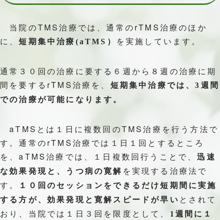
当院のTMS治療では、通常のrTMS治療のほか
に、
を実施しています。
短期集中治療(aTMS）
通常３０回の治療に要する６週から８週の治療に期
間を要するrTMS治療を、
短期集中治療では、3週間
での治療が可能になります。
aTMSとは１日に複数回のTMS治療を行う方法で
す。通常のrTMS治療では１日１回とするところ
を、aTMS治療では、１日複数回行うことで、
迅速
を実現する治療法で
な効果発現と、うつ病の寛解
す。
１０回のセッションをできるだけ短期間に実施
とされて
する方が、効果発現と寛解スピードが早い
おり、当院では１日３回を限度として、
1週間に１