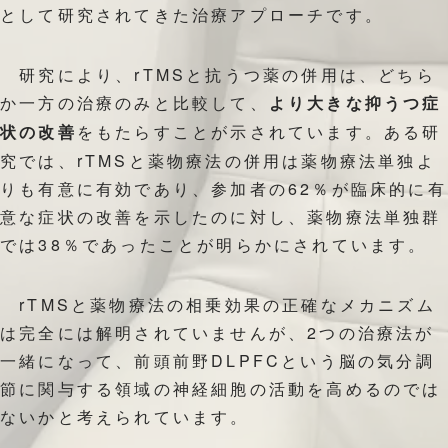
として研究されてきた治療アプローチです。
研究により、rTMSと抗うつ薬の併用は、どちら
か一方の治療のみと比較して、
より大きな抑うつ症
をもたらすことが示されています。ある研
状の改善
究では、rTMSと薬物療法の併用は薬物療法単独よ
りも有意に有効であり、参加者の62％が臨床的に有
意な症状の改善を示したのに対し、薬物療法単独群
では38％であったことが明らかにされています。
rTMSと薬物療法の相乗効果の正確なメカニズム
は完全には解明されていませんが、2つの治療法が
一緒になって、前頭前野DLPFCという脳の気分調
節に関与する領域の神経細胞の活動を高めるのでは
ないかと考えられています。