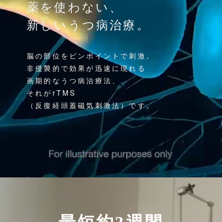
薬を使わない、
新しいうつ病治療。
脳の部位をピンポイントで刺激。
非侵襲的で効果が迅速に現れる
画期的なうつ病治療法、
それがrTMS
（反復経頭蓋磁気刺激法）です。