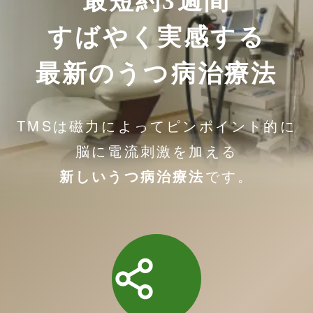
最短約3週間
すばやく実感する
最新のうつ病治療法
TMSは
磁力によってピンポイント的に
脳に電流刺激を加える
です。
新しいうつ病治療法