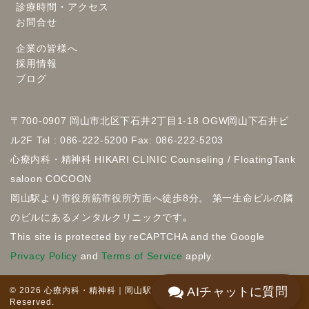
診療時間・アクセス
お問合せ
企業の皆様へ
採用情報
ブログ
〒700-0907 岡山市北区下石井2丁目1-18 OGW岡山下石井ビ
ル2F Tel : 086-222-5200 Fax: 086-222-5203
心療内科・精神科 HIKARI CLINIC Counseling / FloatingTank
saloon COCOON
岡山駅より市役所筋市役所方面へ徒歩8分。 第一生命ビルの隣
のビルにあるメンタルクリニックです｡
This site is protected by reCAPTCHA and the Google
Privacy Policy
and
Terms of Service
apply.
AIチャットに質問
© 2026 心療内科・精神科｜岡山駅前のHIKARI CLINIC. All Rights
Reserved.