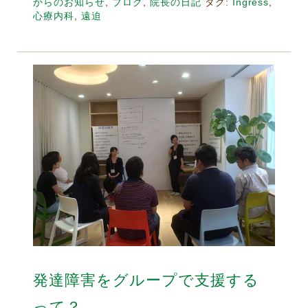
からのお知らせ
,
ブログ
,
院長の日記
タグ:
Ingress
,
心療内科
,
遠迫
発達障害をグループで支援する
って？